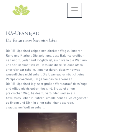
Īśā-Upani
ṣ
ad
Das Tor zu einem bewussten Leben​
Die Īśā-Upani
ṣ
ad zeigt einen direkten Weg zu innerer
Ruhe und Klarheit. Sie zeigt uns, dass Balance greifbar
nah und zu jeder Zeit möglich ist, auch wenn die Welt um
uns herum chaotisch ist. Dass uns diese Balance oft so
unerreichbar scheint, liegt nur daran, dass wir etwas
wesentliches nicht sehen. Die Upani
ṣ
ad ermöglicht einen
Perspektivwechsel, um genau das zu erkennen.
Die Īśā-Upani
ṣ
ad legt sehr großen Wert darauf, dass Yoga
und Alltag nichts getrenntes sind. Sie zeigt einen
praktischen Weg, beides zu verbinden und so ein
bewusstes Leben zu führen, um bleibendes Gleichgewicht
zu finden und Sinn in einer scheinbar absurden,
chaotischen Welt zu sehen..