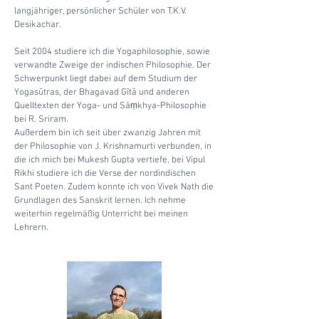
langjähriger, persönlicher Schüler von T.K.V.
Desikachar.
Seit 2004 studiere ich die Yogaphilosophie, sowie
verwandte Zweige der
indischen Philosophie
. Der
Schwerpunkt liegt dabei auf dem Studium d
er
Yogasūtras, der Bhagavad Gītā und anderen
Quelltexten der Yoga- und Sā
khya-Philosophie
ṃ
bei R. Sriram.
Außerdem bin ich seit über zwanzig Jahren mit
der Philosophie von J. Krishnamurti verbunden, in
die ich mich bei Mukesh Gupta vertiefe
, bei Vipul
Rikhi studiere ich die Verse der nordindischen
Sant Poeten. Zudem konnte ich von Vivek Nath die
Grundlagen des Sanskrit lernen. Ich nehme
weiterhin regelmäßig Unterricht bei meinen
Lehrern.