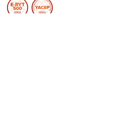
Abonniere den
Newsletter
und bleib auf dem
Laufenden
>
Sukha
Zentrum für
Impressum
Yoga - Meditation - Philosophie
Datenschutz
Am Kreuztor 13
53721 Siegburg