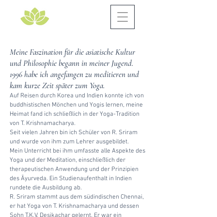
Meine Faszination für die asiatische Kultur
und Philosophie begann in meiner Jugend.
1996 habe ich angefangen zu meditieren und
kam kurze Zeit später zum Yoga.
Auf Reisen durch Korea und Indien konnte ich von
buddhistischen Mönchen und Yogis lernen, meine
Heimat fand ich schließlich in der Yoga-Tradition
von T. Krishnamacharya.
Seit vielen Jahren bin ich Schüler von R. Sriram
und wurde von ihm zum Lehrer ausgebildet.
Mein Unterricht bei ihm umfasste alle Aspekte des
Yoga und der Meditation, einschließlich der
therapeutischen Anwendung und der Prinzipien
des Āyurveda. Ein Studienaufenthalt in Indien
rundete die Ausbildung ab.
R. Sriram stammt aus dem südindischen Chennai,
er hat Yoga von T. Krishnamacharya und dessen
Sohn T.K.V. Desikachar gelernt. Er war ein