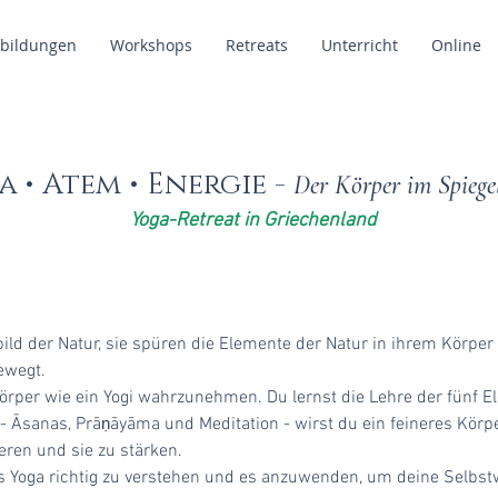
rbildungen
Workshops
Retreats
Unterricht
Online
na
• Atem • Energie -
Der Körper im Spiege
Yoga-Retreat in Griechenland
bild der Natur, sie spüren die Elemente der Natur in ihrem Körper
ewegt.
Körper wie ein Yogi wahrzunehmen. Du lernst die Lehre der fünf 
- Āsanas, Prā
āyāma und Meditation - wirst du ein feineres Körp
ṇ
eren und sie zu stärken.
des Yoga richtig zu verstehen und es anzuwenden, um deine Selbs