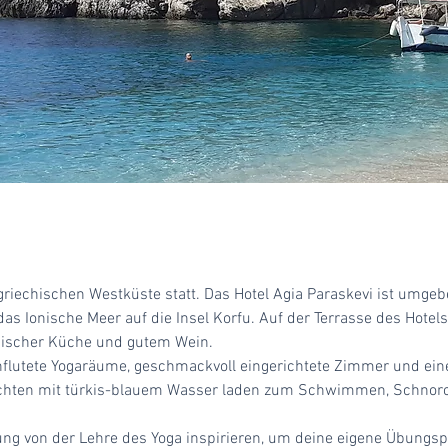
r griechischen Westküste statt. Das Hotel Agia Paraskevi ist umge
s Ionische Meer auf die Insel Korfu. Auf der Terrasse des Hote
hischer Küche und gutem Wein.
rchflutete Yogaräume, geschmackvoll eingerichtete Zimmer und e
ne Buchten mit türkis-blauem Wasser laden zum Schwimmen, Schnor
 von der Lehre des Yoga inspirieren, um deine eigene Übungspra