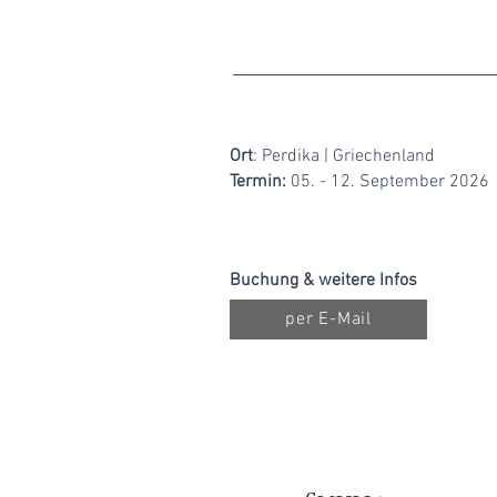
​​Ort
: Perdika | Griechenland
Termin:
05. - 12. September
2026
Buchung & weitere Infos
per E-Mail