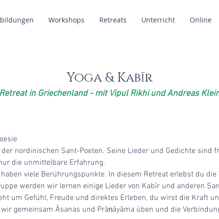
rbildungen
Workshops
Retreats
Unterricht
Online
Yoga & Kabīr
Retreat in Griechenland - mit Vipul Rikhi und Andreas Klei
oesie
r der nordinischen Sant-Poeten. Seine Lieder und Gedichte sind fre
 nur die unmittelbare Erfahrung.
 haben viele Berührungspunkte. In diesem Retreat erlebst du di
uppe werden wir lernen einige Lieder von Kabīr und anderen Sant
t um Gefühl, Freude und direktes Erleben, du wirst die Kraft und
n wir gemeinsam Āsanas und Prā
āyāma üben und die Verbindung
ṇ