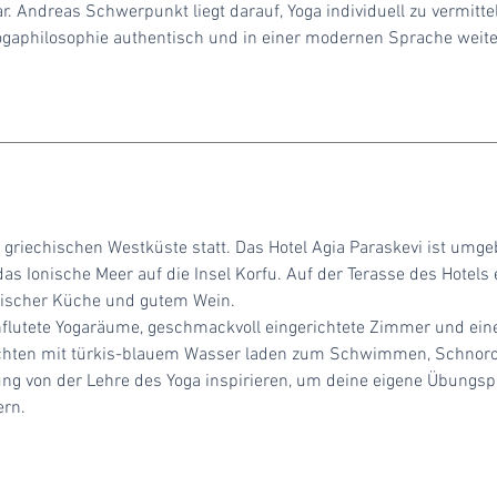
r. Andreas Schwerpunkt liegt darauf, Yoga individuell zu vermitte
gaphilosophie authentisch und in einer modernen Sprache weiter
r griechischen Westküste statt. Das Hotel Agia Paraskevi ist umg
s Ionische Meer auf die Insel Korfu. Auf der Terasse des Hotel
hischer Küche und gutem Wein.
rchflutete Yogaräume, geschmackvoll eingerichtete Zimmer und e
e Buchten mit türkis-blauem Wasser laden zum Schwimmen, Schnorc
 von der Lehre des Yoga inspirieren, um deine eigene Übungspra
ern.