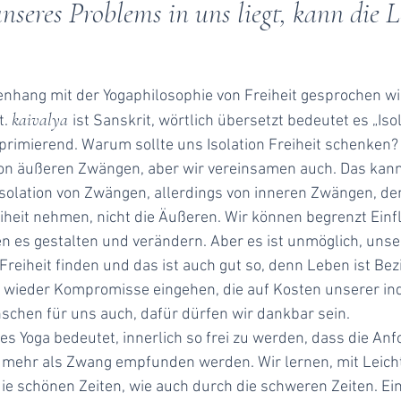
seres Problems in uns liegt, kann die 
ang mit der Yogaphilosophie von Freiheit gesprochen wird
kaivalya
t.
ist Sanskrit, wörtlich übersetzt bedeutet es „Isol
eprimierend. Warum sollte uns Isolation Freiheit schenken
von äußeren Zwängen, aber wir vereinsamen auch. Das kann
e Isolation von Zwängen, allerdings von inneren Zwängen, d
iheit nehmen, nicht die Äußeren. Wir können begrenzt Ein
 es gestalten und verändern. Aber es ist unmöglich, unse
 Freiheit finden und das ist auch gut so, denn Leben ist B
wieder Kompromisse eingehen, die auf Kosten unserer indi
chen für uns auch, dafür dürfen wir dankbar sein.
des Yoga bedeutet, innerlich so frei zu werden, dass die An
ht mehr als Zwang empfunden werden. Wir lernen, mit Leich
die schönen Zeiten, wie auch durch die schweren Zeiten. Ei